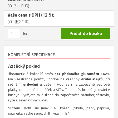
33 Kč
(1 EUR)
Vaše cena s DPH (12 %):
37 Kč
(2 EUR)
ks
KOMPLETNÍ SPECIFIKACE
Aztécký poklad
Jihoamerická kořenící směs
bez přidaného glutamátu E621
.
Má všestranné použití, vhodná
na všechny druhy stejků, při
rožnění, grilování a pečení
. Hodí se i na zapečené vepřové
plátky, do marinád, omáček a šťáv. Tuto směs kromě grilování v
kuchyni využijete také třeba do zapečených brambor, těstovin,
rýže a zeleninových jídel.
Složení:
Jedlá sůl (max.35%), koření (cibule, pepř, paprika,
saturejka, řecké seno, chilli), vitamín B1