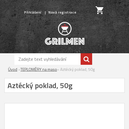
Přihlášení
Nová registrace
Úvod
»
TEPLOMĚRY na maso
»
Aztécký poklad, 50g
Aztécký poklad, 50g