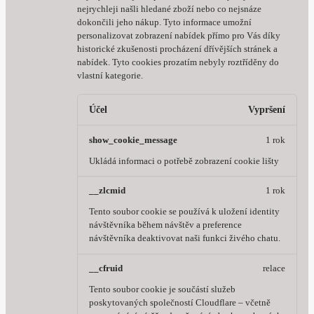
nejrychleji našli hledané zboží nebo co nejsnáze
dokončili jeho nákup.
Tyto informace umožní
personalizovat zobrazení nabídek přímo pro Vás díky
historické zkušenosti procházení dřívějších stránek a
nabídek.
Tyto cookies prozatím nebyly roztříděny do
vlastní kategorie.
Účel
Vypršení
show_cookie_message
1 rok
Ukládá informaci o potřebě zobrazení cookie lišty
__zlcmid
1 rok
Tento soubor cookie se používá k uložení identity
návštěvníka během návštěv a preference
návštěvníka deaktivovat naši funkci živého chatu.
__cfruid
relace
Tento soubor cookie je součástí služeb
poskytovaných společností Cloudflare – včetně