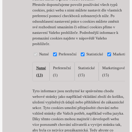
Přestože doporučujeme povolit používání všech typů
cookies, práci webu s nimi můžete nastavit dle vlastních
preferencí pomocí checkboxů zobrazených níže. Po
odsouhlasení nastavení práce s cookies můžete změnit
své rozhodnutí smazáním či editací cookies přímo v
nastavení Vašeho prohlížeče. Podrobnější informace k
promazání cookies najdete v nápovědě Vašeho
prohlížeče.
Nutné
Preferenční
Statistické
Marketingo
Nutné
Preferenční
Statistické
Marketingové
(13)
(1)
(15)
(15)
Tyto informace jsou nezbytné ke správnému chodu
webové stránky jako například vkládání zboží do košíku,
uložení vyplněných údajů nebo přihlášení do zákaznické
sekce.
Tyto cookies umožní přizpůsobit chování nebo
vzhled stránky dle Vašich potřeb, například volba jazyka.
Díky těmto cookies mohou majitelé i developeři webu
více porozumět chování uživatelů a vyvijet stránku tak,
aby byla co nejvíce prozákaznická. Tedy abyste co