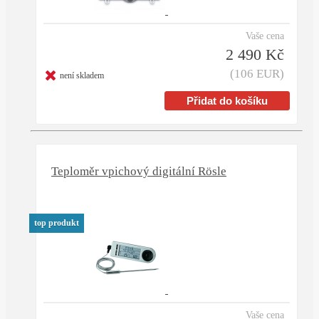
Vaše cena
2 490 Kč
(106 EUR)
není skladem
Teploměr vpichový digitální Rösle
top produkt
Vaše cena