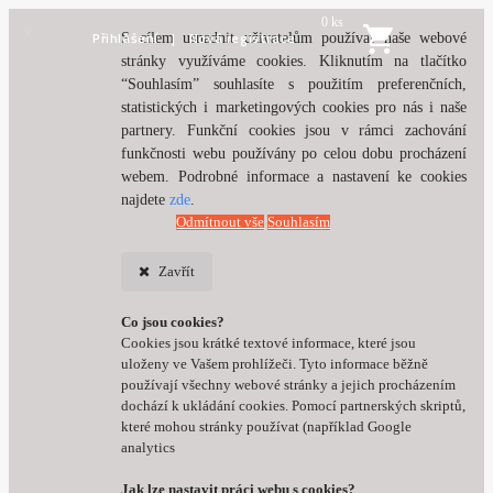
0 ks
Přihlášení
Nová registrace
S cílem usnadnit uživatelům používat naše webové
stránky využíváme cookies. Kliknutím na tlačítko
“Souhlasím” souhlasíte s použitím preferenčních,
statistických i marketingových cookies pro nás i naše
partnery. Funkční cookies jsou v rámci zachování
funkčnosti webu používány po celou dobu procházení
webem. Podrobné informace a nastavení ke cookies
najdete
zde
.
Odmítnout vše
Souhlasím
Zavřít
Co jsou cookies?
Cookies jsou krátké textové informace, které jsou
uloženy ve Vašem prohlížeči. Tyto informace běžně
používají všechny webové stránky a jejich procházením
dochází k ukládání cookies. Pomocí partnerských skriptů,
které mohou stránky používat (například Google
analytics
Jak lze nastavit práci webu s cookies?