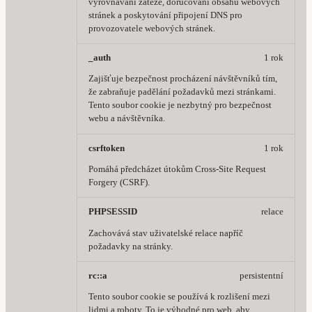
vyrovnávání zátěže, doručování obsahu webových
stránek a poskytování připojení DNS pro
provozovatele webových stránek.
_auth
1 rok
Zajišťuje bezpečnost procházení návštěvníků tím,
že zabraňuje padělání požadavků mezi stránkami.
Tento soubor cookie je nezbytný pro bezpečnost
webu a návštěvníka.
csrftoken
1 rok
Pomáhá předcházet útokům Cross-Site Request
Forgery (CSRF).
PHPSESSID
relace
Zachovává stav uživatelské relace napříč
požadavky na stránky.
rc::a
persistentní
Tento soubor cookie se používá k rozlišení mezi
lidmi a roboty. To je výhodné pro web, aby