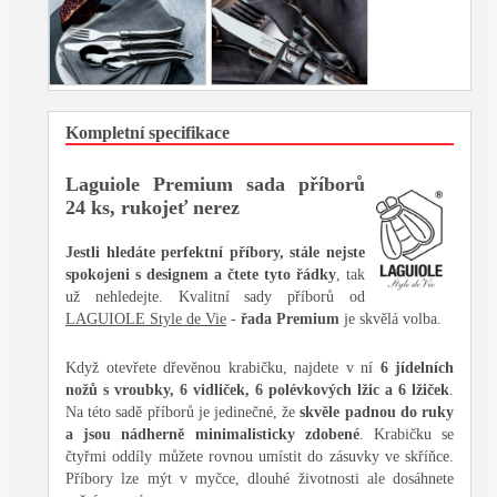
Kompletní specifikace
Laguiole Premium sada příborů
24 ks, rukojeť nerez
Jestli hledáte perfektní příbory, stále nejste
spokojeni s designem a čtete tyto řádky
, tak
už nehledejte. Kvalitní sady příborů od
LAGUIOLE Style de Vie
-
řada Premium
je skvělá volba.
Když otevřete dřevěnou krabičku, najdete v ní
6 jídelních
nožů s vroubky, 6 vidliček, 6 polévkových lžic a 6 lžiček
.
Na této sadě příborů je jedinečné, že
skvěle padnou do ruky
a jsou nádherně minimalisticky zdobené
. Krabičku se
čtyřmi oddíly můžete rovnou umístit do zásuvky ve skříňce.
Příbory lze mýt v myčce, dlouhé životnosti ale dosáhnete