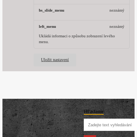
bs_slide_menu
neznámý
left_menu
neznámý
Ukládá informaci o způsobu zobrazení levého
menu.
Uložit nastavení
Hľadanie