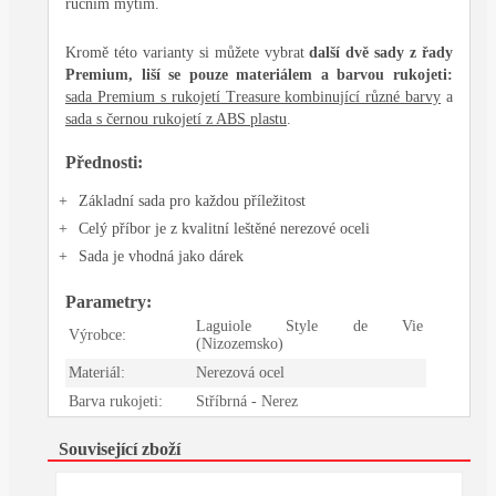
ručním mytím.
Kromě této varianty si můžete vybrat
další dvě sady z řady
Premium, liší se pouze materiálem a barvou rukojeti:
sada Premium s rukojetí Treasure kombinující různé barvy
a
sada s černou rukojetí z ABS plastu
.
Přednosti:
Základní sada pro každou příležitost
Celý příbor je z kvalitní leštěné nerezové oceli
Sada je vhodná jako dárek
Parametry:
Laguiole Style de Vie
Výrobce:
(Nizozemsko)
Materiál:
Nerezová ocel
Barva rukojeti:
Stříbrná - Nerez
Související zboží