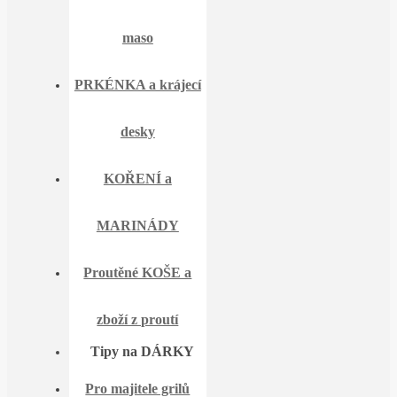
maso
PRKÉNKA a krájecí
desky
KOŘENÍ a
MARINÁDY
Proutěné KOŠE a
zboží z proutí
Tipy na DÁRKY
Pro majitele grilů