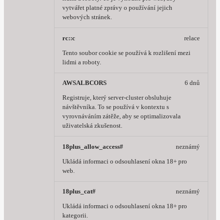
vytvářet platné zprávy o používání jejich
webových stránek.
rc::c
relace
Tento soubor cookie se používá k rozlišení mezi
lidmi a roboty.
AWSALBCORS
6 dnů
Registruje, který server-cluster obsluhuje
návštěvníka. To se používá v kontextu s
vyrovnáváním zátěže, aby se optimalizovala
uživatelská zkušenost.
18plus_allow_access#
neznámý
Ukládá informaci o odsouhlasení okna 18+ pro
web.
18plus_cat#
neznámý
Ukládá informaci o odsouhlasení okna 18+ pro
kategorii.