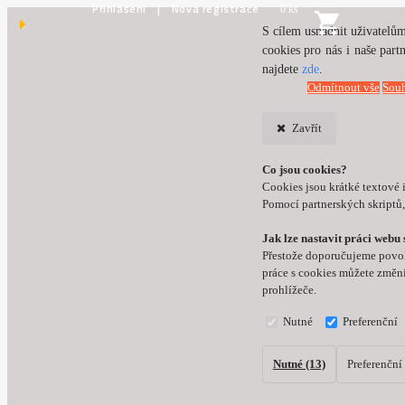
Přihlášení
Nová registrace
0 ks
S cílem usnadnit uživatelům
cookies pro nás i naše par
najdete
zde
.
Odmítnout vše
Souh
Zavřít
Co jsou cookies?
Cookies jsou krátké textové 
Pomocí partnerských skriptů,
Jak lze nastavit práci webu 
Přestože doporučujeme povoli
práce s cookies můžete změni
prohlížeče.
Nutné
Preferenční
Nutné (13)
Preferenční 