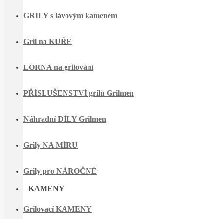
GRILY s lávovým kamenem
Gril na KUŘE
LORNA na grilování
PŘÍSLUŠENSTVÍ grilů Grilmen
Náhradní DÍLY Grilmen
Grily NA MÍRU
Grily pro NÁROČNÉ
KAMENY
Grilovací KAMENY