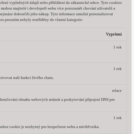
ožení vyplněných údajů nebo přihlášení do zákaznické sekce.
Tyto cookies
 mohou majitelé i developeři webu více porozumět chování uživatelů a
 nejsnáze dokončili jeho nákup.
Tyto informace umožní personalizovat
es prozatím nebyly roztříděny do vlastní kategorie.
Vypršení
1 rok
1 rok
tivovat naši funkci živého chatu.
relace
, doručování obsahu webových stránek a poskytování připojení DNS pro
1 rok
oubor cookie je nezbytný pro bezpečnost webu a návštěvníka.