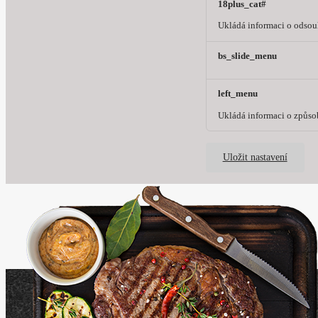
18plus_cat#
Ukládá informaci o odsouh
bs_slide_menu
left_menu
Ukládá informaci o způso
Uložit nastavení