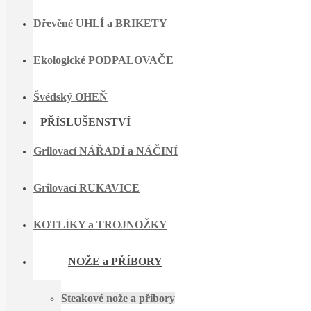
Dřevěné UHLÍ a BRIKETY
Ekologické PODPALOVAČE
Švédský OHEŇ
PŘÍSLUŠENSTVÍ
Grilovací NÁŘADÍ a NÁČINÍ
Grilovací RUKAVICE
KOTLÍKY a TROJNOŽKY
NOŽE a PŘÍBORY
Steakové nože a příbory