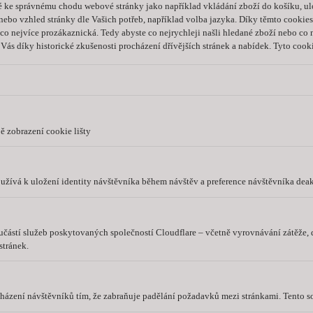
é ke správnému chodu webové stránky jako například vkládání zboží do košíku, ul
ebo vzhled stránky dle Vašich potřeb, například volba jazyka.
Díky těmto cookies
a co nejvíce prozákaznická. Tedy abyste co nejrychleji našli hledané zboží nebo co
Vás díky historické zkušenosti procházení dřívějších stránek a nabídek.
Tyto cooki
ě zobrazení cookie lišty
užívá k uložení identity návštěvníka během návštěv a preference návštěvníka deak
oučástí služeb poskytovaných společností Cloudflare – včetně vyrovnávání zátěže
tránek.
cházení návštěvníků tím, že zabraňuje padělání požadavků mezi stránkami. Tento s