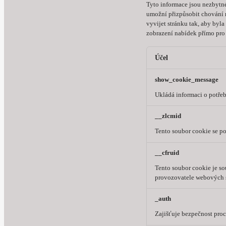
Tyto informace jsou nezbytn
umožní přizpůsobit chování n
vyvijet stránku tak, aby byl
zobrazení nabídek přímo pro 
Účel
show_cookie_message
Ukládá informaci o potřeb
__zlcmid
Tento soubor cookie se po
__cfruid
Tento soubor cookie je s
provozovatele webových s
_auth
Zajišťuje bezpečnost pro