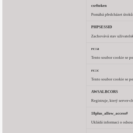
csrftoken
Pomáhá předcházet útokům
PHPSESSID
Zachovává stav uživatelsk
rc::a
Tento soubor cookie se po
rc::c
Tento soubor cookie se po
AWSALBCORS
Registruje, který server-
18plus_allow_access#
Ukládá informaci o odsou