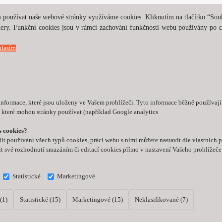
 používat naše webové stránky využíváme cookies. Kliknutím na tlačítko “Souhl
tnery. Funkční cookies jsou v rámci zachování funkčnosti webu používány po
lasím
informace, které jsou uloženy ve Vašem prohlížeči. Tyto informace běžně používaj
 které mohou stránky používat (například Google analytics
s cookies?
t používání všech typů cookies, práci webu s nimi můžete nastavit dle vlastních
t své rozhodnutí smazáním či editací cookies přímo v nastavení Vašeho prohlížeč
Statistické
Marketingové
(1)
Statistické (15)
Marketingové (15)
Neklasifikované (7)