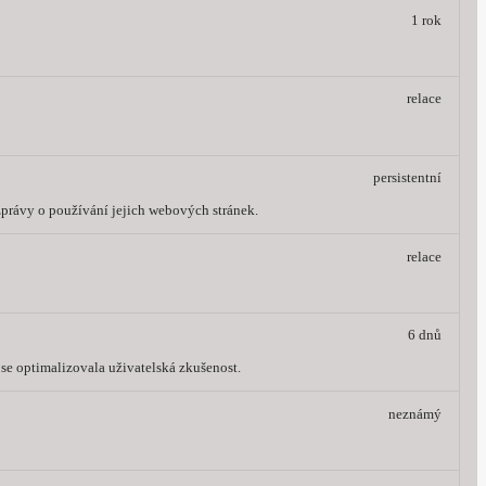
1 rok
relace
persistentní
 zprávy o používání jejich webových stránek.
relace
6 dnů
 se optimalizovala uživatelská zkušenost.
neznámý