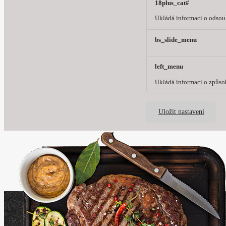
18plus_cat#
Ukládá informaci o odsouh
bs_slide_menu
left_menu
Ukládá informaci o způso
Uložit nastavení