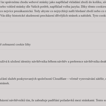
é ke správnému chodu webové stránky jako například vkládání zboží do košíku, ul
ebo vzhled stránky dle Vašich potřeb, například volba jazyka.
Díky těmto cookies
a co nejvíce prozákaznická. Tedy abyste co nejrychleji našli hledané zboží nebo co
Vás díky historické zkušenosti procházení dřívějších stránek a nabídek.
Tyto cooki
ě zobrazení cookie lišty
užívá k uložení identity návštěvníka během návštěv a preference návštěvníka deak
oučástí služeb poskytovaných společností Cloudflare – včetně vyrovnávání zátěže
tránek.
cházení návštěvníků tím, že zabraňuje padělání požadavků mezi stránkami. Tento s