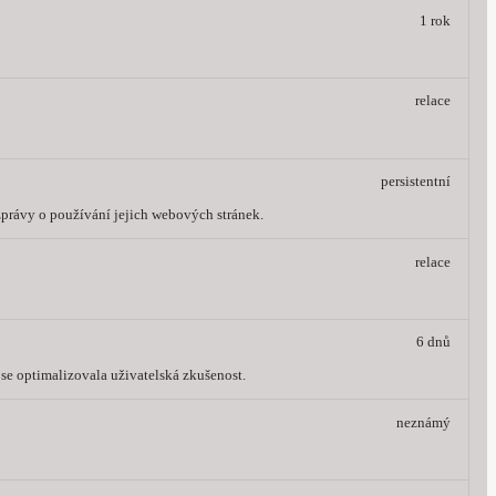
1 rok
relace
persistentní
 zprávy o používání jejich webových stránek.
relace
6 dnů
 se optimalizovala uživatelská zkušenost.
neznámý