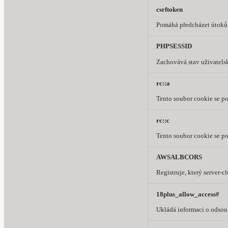
csrftoken
Pomáhá předcházet útokům
PHPSESSID
Zachovává stav uživatelsk
rc::a
Tento soubor cookie se po
rc::c
Tento soubor cookie se po
AWSALBCORS
Registruje, který server-
18plus_allow_access#
Ukládá informaci o odsou