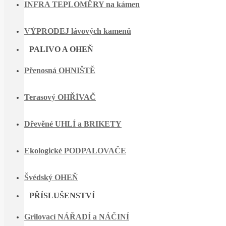
INFRA TEPLOMĚRY na kámen
VÝPRODEJ lávových kamenů
PALIVO A OHEŇ
Přenosná OHNIŠTĚ
Terasový OHŘÍVAČ
Dřevěné UHLÍ a BRIKETY
Ekologické PODPALOVAČE
Švédský OHEŇ
PŘÍSLUŠENSTVÍ
Grilovací NÁŘADÍ a NÁČINÍ