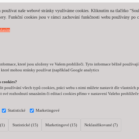
 používat naše webové stránky využíváme cookies. Kliknutím na tlačítko “Souhl
tnery. Funkční cookies jsou v rámci zachování funkčnosti webu používány po
lasím
informace, které jsou uloženy ve Vašem prohlížeči. Tyto informace běžně používaj
 které mohou stránky používat (například Google analytics
s cookies?
t používání všech typů cookies, práci webu s nimi můžete nastavit dle vlastních
t své rozhodnutí smazáním či editací cookies přímo v nastavení Vašeho prohlížeč
Statistické
Marketingové
(1)
Statistické (15)
Marketingové (15)
Neklasifikované (7)