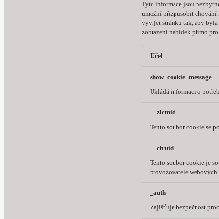
Tyto informace jsou nezbytn
umožní přizpůsobit chování n
vyvijet stránku tak, aby byl
zobrazení nabídek přímo pro 
Účel
show_cookie_message
Ukládá informaci o potřeb
__zlcmid
Tento soubor cookie se po
__cfruid
Tento soubor cookie je s
provozovatele webových s
_auth
Zajišťuje bezpečnost pro