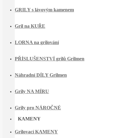
GRILY s lávovým kamenem
Gril na KUŘE
LORNA na grilování
PŘÍSLUŠENSTVÍ grilů Grilmen
Náhradní DÍLY Grilmen
Grily NA MÍRU
Grily pro NÁROČNÉ
KAMENY
Grilovací KAMENY