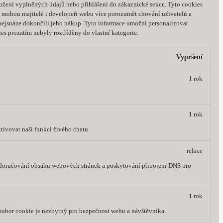
ožení vyplněných údajů nebo přihlášení do zákaznické sekce.
Tyto cookies
 mohou majitelé i developeři webu více porozumět chování uživatelů a
 nejsnáze dokončili jeho nákup.
Tyto informace umožní personalizovat
es prozatím nebyly roztříděny do vlastní kategorie.
Vypršení
1 rok
1 rok
tivovat naši funkci živého chatu.
relace
, doručování obsahu webových stránek a poskytování připojení DNS pro
1 rok
oubor cookie je nezbytný pro bezpečnost webu a návštěvníka.