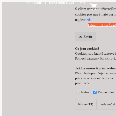
Přihlášení
Nová registrace
0 ks
S cílem usnadnit uživatelům
cookies pro nás i naše par
najdete
zde
.
Odmítnout vše
Souh
Zavřít
Co jsou cookies?
Cookies jsou krátké textové 
Pomocí partnerských skriptů,
Jak lze nastavit práci webu 
Přestože doporučujeme povoli
práce s cookies můžete změni
prohlížeče.
Nutné
Preferenční
Nutné (13)
Preferenční 