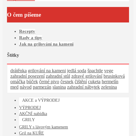
O čem píšeme
Recepty
Rady a tipy
Jak na grilování na kameni
Štítky
drátěnka
grilování na kameni
jedlá soda
špachtle
vege
zahradní posezení
zahradní stůl
zdravé grilování
brusinková
omáčka
bůček
černé pivo
česnek
čištění
cuketa
hermelín
med
návod
parmezán
slanina
zahradní nábytek
zelenina
AKCE a VÝPRODEJ
VÝPRODEJ
AKČNÍ nabídka
GRILY
GRILY s lávovým kamenem
Gril na KUŘE