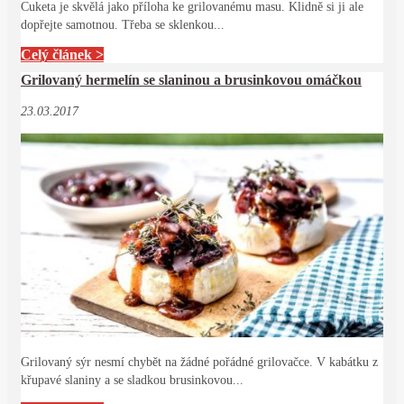
Cuketa je skvělá jako příloha ke grilovanému masu. Klidně si ji ale
dopřejte samotnou. Třeba se sklenkou...
Celý článek >
Grilovaný hermelín se slaninou a brusinkovou omáčkou
23.03.2017
Grilovaný sýr nesmí chybět na žádné pořádné grilovačce. V kabátku z
křupavé slaniny a se sladkou brusinkovou...