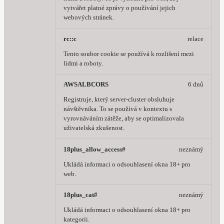
vytvářet platné zprávy o používání jejich
webových stránek.
rc::c
relace
Tento soubor cookie se používá k rozlišení mezi
lidmi a roboty.
AWSALBCORS
6 dnů
Registruje, který server-cluster obsluhuje
návštěvníka. To se používá v kontextu s
vyrovnáváním zátěže, aby se optimalizovala
uživatelská zkušenost.
18plus_allow_access#
neznámý
Ukládá informaci o odsouhlasení okna 18+ pro
web.
18plus_cat#
neznámý
Ukládá informaci o odsouhlasení okna 18+ pro
kategorii.