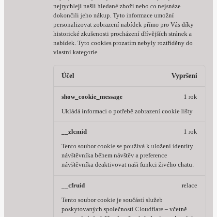
nejrychleji našli hledané zboží nebo co nejsnáze
dokončili jeho nákup.
Tyto informace umožní
personalizovat zobrazení nabídek přímo pro Vás díky
historické zkušenosti procházení dřívějších stránek a
nabídek.
Tyto cookies prozatím nebyly roztříděny do
vlastní kategorie.
Účel
Vypršení
show_cookie_message
1 rok
Ukládá informaci o potřebě zobrazení cookie lišty
__zlcmid
1 rok
Tento soubor cookie se používá k uložení identity
návštěvníka během návštěv a preference
návštěvníka deaktivovat naši funkci živého chatu.
__cfruid
relace
Tento soubor cookie je součástí služeb
poskytovaných společností Cloudflare – včetně