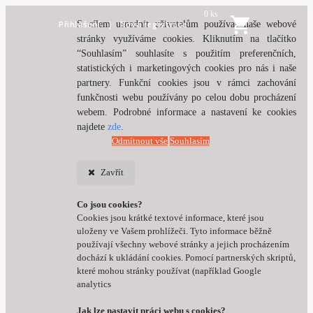
0 ks
Přihlášení
Nová registrace
S cílem usnadnit uživatelům používat naše webové
stránky využíváme cookies. Kliknutím na tlačítko
“Souhlasím” souhlasíte s použitím preferenčních,
statistických i marketingových cookies pro nás i naše
partnery. Funkční cookies jsou v rámci zachování
funkčnosti webu používány po celou dobu procházení
webem. Podrobné informace a nastavení ke cookies
najdete
zde
.
Odmítnout vše
Souhlasím
Zavřít
Co jsou cookies?
Cookies jsou krátké textové informace, které jsou
uloženy ve Vašem prohlížeči. Tyto informace běžně
používají všechny webové stránky a jejich procházením
dochází k ukládání cookies. Pomocí partnerských skriptů,
které mohou stránky používat (například Google
analytics
Jak lze nastavit práci webu s cookies?