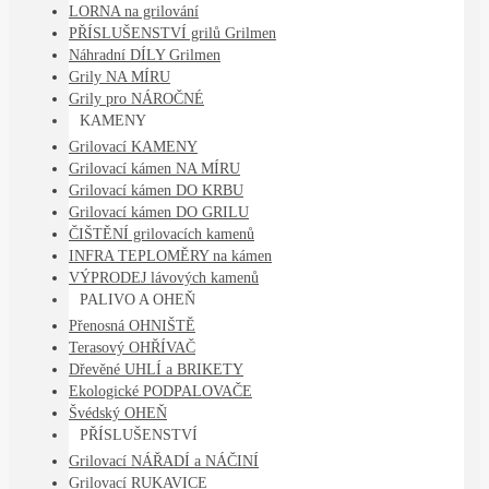
LORNA na grilování
PŘÍSLUŠENSTVÍ grilů Grilmen
Náhradní DÍLY Grilmen
Grily NA MÍRU
Grily pro NÁROČNÉ
KAMENY
Grilovací KAMENY
Grilovací kámen NA MÍRU
Grilovací kámen DO KRBU
Grilovací kámen DO GRILU
ČIŠTĚNÍ grilovacích kamenů
INFRA TEPLOMĚRY na kámen
VÝPRODEJ lávových kamenů
PALIVO A OHEŇ
Přenosná OHNIŠTĚ
Terasový OHŘÍVAČ
Dřevěné UHLÍ a BRIKETY
Ekologické PODPALOVAČE
Švédský OHEŇ
PŘÍSLUŠENSTVÍ
Grilovací NÁŘADÍ a NÁČINÍ
Grilovací RUKAVICE