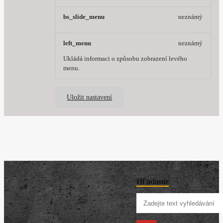
bs_slide_menu
neznámý
left_menu
neznámý
Ukládá informaci o způsobu zobrazení levého
menu.
Uložit nastavení
Hľadanie