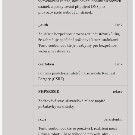
vyrovnávání zátěže, doručování obsahu webových
stránek a poskytování připojení DNS pro
provozovatele webových stránek.
_auth
1 rok
Zajišťuje bezpečnost procházení návštěvníků tím,
že zabraňuje padělání požadavků mezi stránkami.
Tento soubor cookie je nezbytný pro bezpečnost
webu a návštěvníka.
csrftoken
1 rok
Pomáhá předcházet útokům Cross-Site Request
Forgery (CSRF).
PHPSESSID
relace
Zachovává stav uživatelské relace napříč
požadavky na stránky.
rc::a
persistentní
Tento soubor cookie se používá k rozlišení mezi
lidmi a roboty. To je výhodné pro web, aby