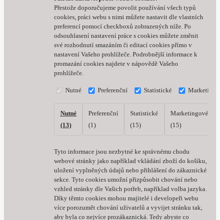
Přestože doporučujeme povolit používání všech typů
cookies, práci webu s nimi můžete nastavit dle vlastních
preferencí pomocí checkboxů zobrazených níže. Po
odsouhlasení nastavení práce s cookies můžete změnit
své rozhodnutí smazáním či editací cookies přímo v
nastavení Vašeho prohlížeče. Podrobnější informace k
promazání cookies najdete v nápovědě Vašeho
prohlížeče.
Nutné
Preferenční
Statistické
Marketingo
Nutné
Preferenční
Statistické
Marketingové
(13)
(1)
(15)
(15)
Tyto informace jsou nezbytné ke správnému chodu
webové stránky jako například vkládání zboží do košíku,
uložení vyplněných údajů nebo přihlášení do zákaznické
sekce.
Tyto cookies umožní přizpůsobit chování nebo
vzhled stránky dle Vašich potřeb, například volba jazyka.
Díky těmto cookies mohou majitelé i developeři webu
více porozumět chování uživatelů a vyvijet stránku tak,
aby byla co nejvíce prozákaznická. Tedy abyste co