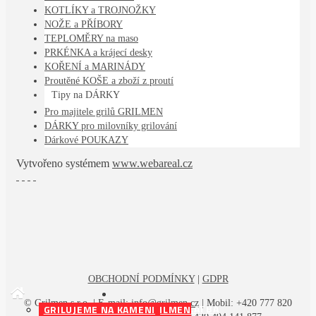
KOTLÍKY a TROJNOŽKY
NOŽE a PŘÍBORY
TEPLOMĚRY na maso
PRKÉNKA a krájecí desky
KOŘENÍ a MARINÁDY
Proutěné KOŠE a zboží z proutí
Tipy na DÁRKY
Pro majitele grilů GRILMEN
DÁRKY pro milovníky grilování
Dárkové POUKAZY
Vytvořeno systémem
www.webareal.cz
OBCHODNÍ PODMÍNKY
|
GDPR
© Grilmen s.r.o. | E-mail:
info@grilmen.cz
| Mobil: +420 777 820
DOPRAVA A PLATBA
PROČ SI VYBRAT GRIL GRILMEN
GRILUJEME NA KAMENI